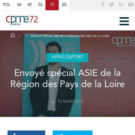
Cookies management panel
PDL
44
49
53
72
85
ENVOYÉ SPÉCIAL ASIE DE LA RÉGION DES PAYS DE LA LOIRE
APPUI EXPORT
Envoyé spécial ASIE de la
Région des Pays de la Loire
15 MARS 2018