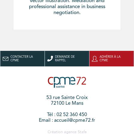
vector illustration. Mediation and
professional assistance in business
negotiation.
CONTACTER LA
DEMANDE DE
ADHÉRER À LA
CPME
RAPPEL
CPME
53 rue Sainte Croix
72100 Le Mans
Tél : 02 52 360 450
Email : accueil@cpme72.fr
Création agence
Stafe