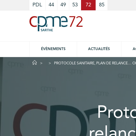
Cookies management panel
PDL
44
49
53
72
85
ÉVÈNEMENTS
ACTUALITÉS
A
PROTOCOLE SANITAIRE, PLAN DE RELANCE… OLIV
Proto
relanc