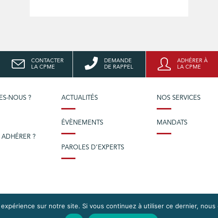
CONTACTER
DEMANDE
ADHÉRER À
LA CPME
DE RAPPEL
LA CPME
ES-NOUS ?
ACTUALITÉS
NOS SERVICES
ÉVÈNEMENTS
MANDATS
 ADHÉRER ?
PAROLES D’EXPERTS
 expérience sur notre site. Si vous continuez à utiliser ce dernier, nous