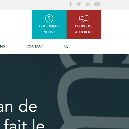
QUI SOMMES
POURQUOI
NOUS ?
ADHÉRER ?
ONS
CONTACT
lan de
fait le