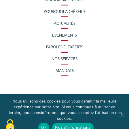
QUI SOMMES-NOUS ?
POURQUOI ADHÉRER ?
ACTUALITÉS
ÉVÈNEMENTS
PAROLES D’EXPERTS
NOS SERVICES
MANDATS
Nous utilisons des cookies pour vous garantir la meilleure
expérience sur notre site. Si vous continuez à utiliser ce
dernier, nous considérerons que vous acceptez l'utilisation des
cookies.
PLAN DU SITE
MENTIONS LÉGALES
Ok
Plus d'informations
CONTACTEZ LA CPME