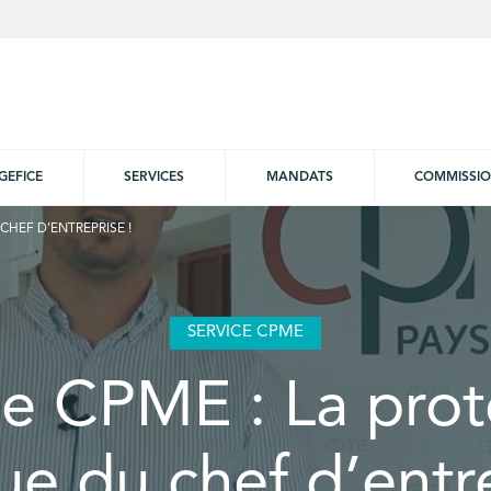
GEFICE
SERVICES
MANDATS
COMMISSI
CHEF D’ENTREPRISE !
SERVICE CPME
ce CPME : La prot
ue du chef d’entr