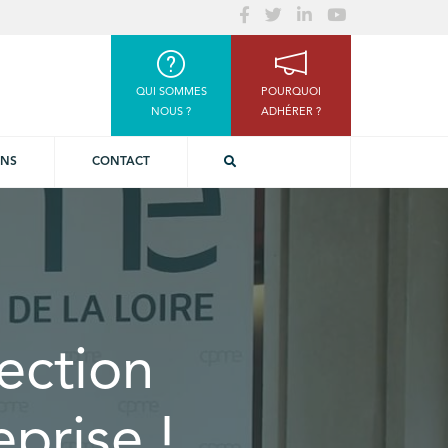
QUI SOMMES
POURQUOI
NOUS ?
ADHÉRER ?
ONS
CONTACT
ection
eprise !