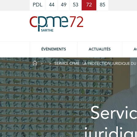
Cookies management panel
PDL
44
49
53
72
85
ÉVÈNEMENTS
ACTUALITÉS
A
SERVICE CPME : LA PROTECTION JURIDIQUE DU 
Servi
juridiq