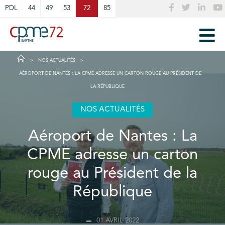
Cookies management panel
PDL
44
49
53
72
85
NOS ACTUALITÉS
AÉROPORT DE NANTES : LA CPME ADRESSE UN CARTON ROUGE AU PRÉSIDENT DE
LA RÉPUBLIQUE
NOS ACTUALITÉS
Aéroport de Nantes : La
CPME adresse un carton
rouge au Président de la
République
01 AVRIL 2022