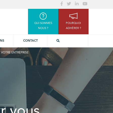
QUI SOMMES
POURQUOI
NOUS ?
ADHÉRER ?
ONS
CONTACT
 VOTRE ENTREPRISE
r vous