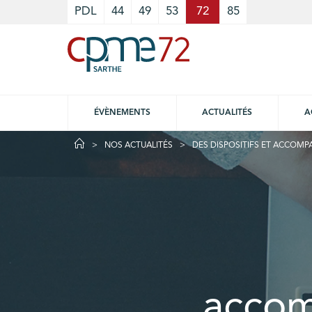
Cookies management panel
PDL
44
49
53
72
85
ÉVÈNEMENTS
ACTUALITÉS
A
NOS ACTUALITÉS
DES DISPOSITIFS ET ACCOMP
accom