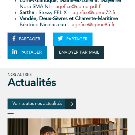
Loire-Atlantique, Maine-et-Loire et Mayenne
:
Nora SMAINI –
agefice@cpme-pdl.fr
Sarthe
: Stessy FELIX –
agefice@cpme72.fr
Vendée, Deux-Sèvres et Charente-Maritime
:
Béatrice Nicolaizeau –
agefice@cpme85.fr
PARTAGER
PARTAGER
ENVOYER PAR MAIL
PARTAGER
NOS AUTRES
Actualités
Voir toutes nos actualités