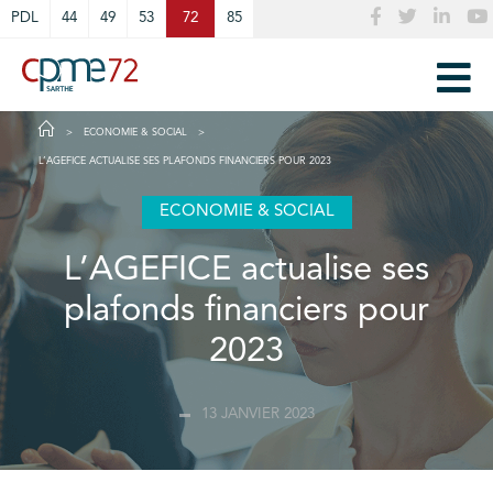
Cookies management panel
PDL
44
49
53
72
85
ECONOMIE & SOCIAL
L’AGEFICE ACTUALISE SES PLAFONDS FINANCIERS POUR 2023
ECONOMIE & SOCIAL
L’AGEFICE actualise ses
plafonds financiers pour
2023
13 JANVIER 2023