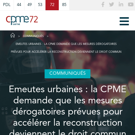
Cookies management panel
PDL
44
49
53
72
85
COMMUNIQUÉS
EMEUTES URBAINES : LA CPME DEMANDE QUE LES MESURES DÉROGATOIRES
PRÉVUES POUR ACCÉLÉRER LA RECONSTRUCTION DEVIENNENT LE DROIT COMMUN
COMMUNIQUÉS
Emeutes urbaines : la CPME
demande que les mesures
dérogatoires prévues pour
accélérer la reconstruction
deviennent le droit commun