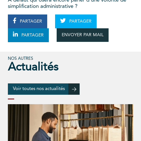
A défaut qui osera encore parler d’une volonté de
simplification administrative ?
PARTAGER
PARTAGER
ENVOYER PAR MAIL
PARTAGER
NOS AUTRES
Actualités
Voir toutes nos actualités