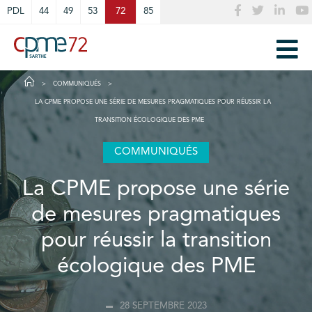
Cookies management panel
PDL
44
49
53
72
85
COMMUNIQUÉS
LA CPME PROPOSE UNE SÉRIE DE MESURES PRAGMATIQUES POUR RÉUSSIR LA
TRANSITION ÉCOLOGIQUE DES PME
COMMUNIQUÉS
La CPME propose une série
de mesures pragmatiques
pour réussir la transition
écologique des PME
28 SEPTEMBRE 2023