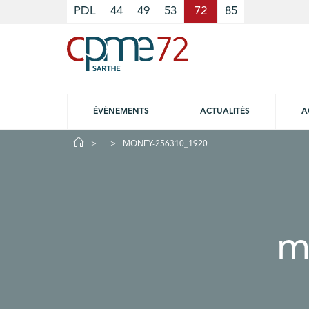
Cookies management panel
PDL
44
49
53
72
85
ÉVÈNEMENTS
ACTUALITÉS
A
MONEY-256310_1920
m