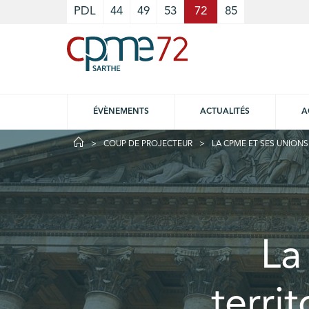
Cookies management panel
PDL
44
49
53
72
85
ÉVÈNEMENTS
ACTUALITÉS
A
COUP DE PROJECTEUR
LA CPME ET SES UNIONS
La
terri