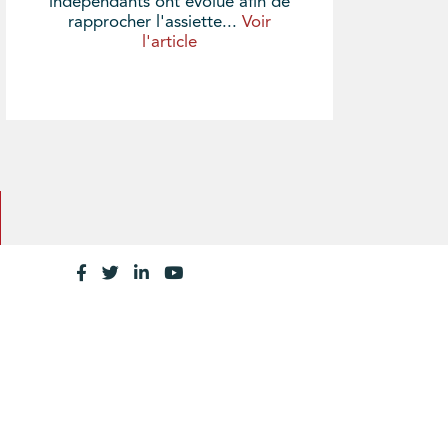
indépendants ont évolué afin de
rapprocher l'assiette...
Voir
l'article