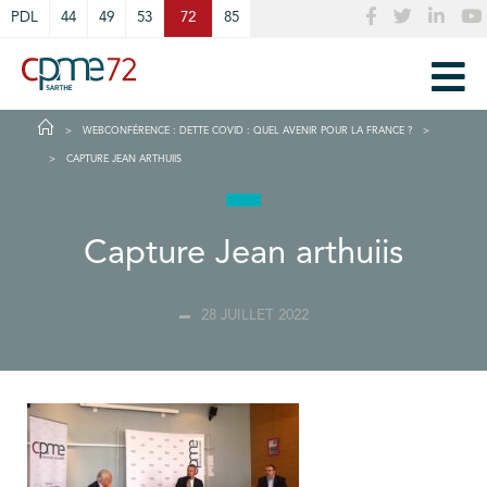
Cookies management panel
PDL
44
49
53
72
85
WEBCONFÉRENCE : DETTE COVID : QUEL AVENIR POUR LA FRANCE ?
CAPTURE JEAN ARTHUIIS
Capture Jean arthuiis
28 JUILLET 2022