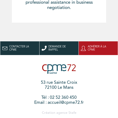
professional assistance in business
negotiation.
CONTACTER LA
DEMANDE DE
ADHÉRER À LA
CPME
RAPPEL
CPME
53 rue Sainte Croix
72100 Le Mans
Tél : 02 52 360 450
Email : accueil@cpme72.fr
Création agence
Stafe